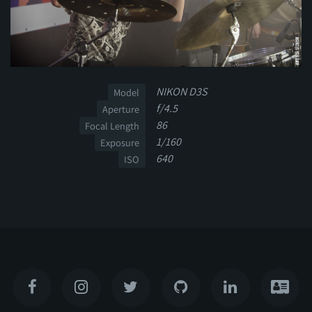
NIKON D3S
Model
f/4.5
Aperture
86
Focal Length
1/160
Exposure
640
ISO